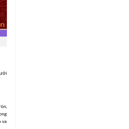
Dưới
ròn,
rong
o va