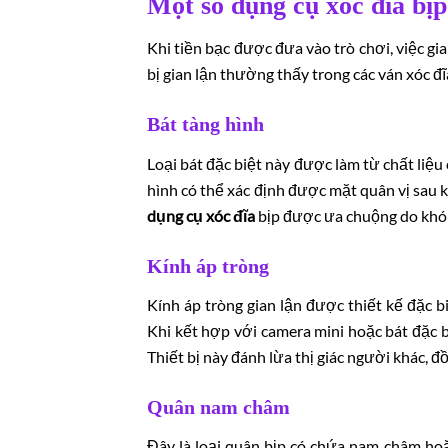
Một số dụng cụ xóc đĩa bị
Khi tiền bạc được đưa vào trò chơi, việc gia
bị gian lận thường thấy trong các ván xóc đ
Bát tàng hình
Loại bát đặc biệt này được làm từ chất liệ
hình có thể xác định được mặt quân vị sau 
dụng cụ xóc đĩa
bịp được ưa chuộng do khó
Kính áp tròng
Kính áp tròng gian lận được thiết kế đặc b
Khi kết hợp với camera mini hoặc bát đặc 
Thiết bị này đánh lừa thị giác người khác, 
Quân nam châm
Đây là loại quân bịp có chứa nam châm hoặ