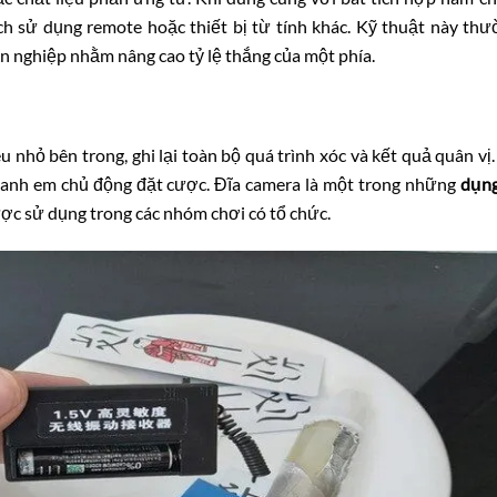
ch sử dụng remote hoặc thiết bị từ tính khác. Kỹ thuật này th
 nghiệp nhằm nâng cao tỷ lệ thắng của một phía.
u nhỏ bên trong, ghi lại toàn bộ quá trình xóc và kết quả quân vị.
p anh em chủ động đặt cược. Đĩa camera là một trong những
dụng
ợc sử dụng trong các nhóm chơi có tổ chức.