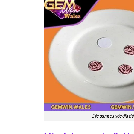
Các dụng cụ xóc đĩa ti