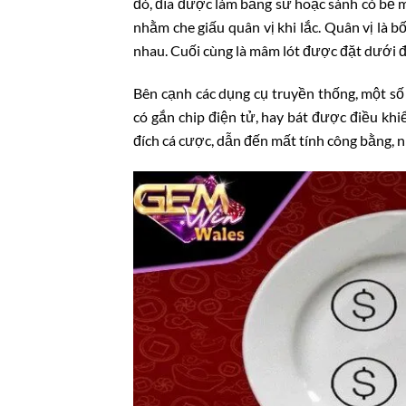
đó, đĩa được làm bằng sứ hoặc sành có bề m
nhằm che giấu quân vị khi lắc. Quân vị là 
nhau. Cuối cùng là mâm lót được đặt dưới để
Bên cạnh các dụng cụ truyền thống, một số 
có gắn chip điện tử, hay bát được điều kh
đích cá cược, dẫn đến mất tính công bằng, n