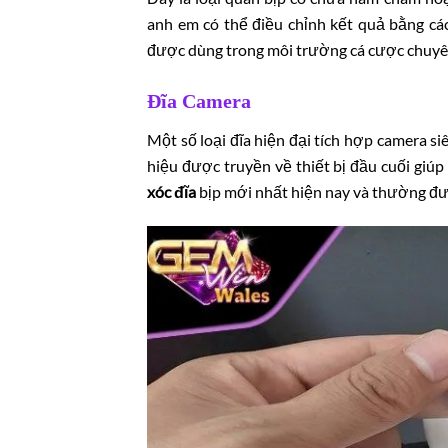
anh em có thể điều chỉnh kết quả bằng cá
được dùng trong môi trường cá cược chuyên
Đĩa Camera
Một số loại đĩa hiện đại tích hợp camera siê
hiệu được truyền về thiết bị đầu cuối giú
xóc đĩa
bịp mới nhất hiện nay và thường đư