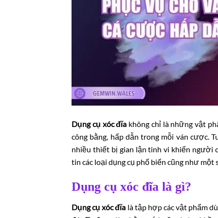
Dụng cụ xóc đĩa
không chỉ là những vật ph
công bằng, hấp dẫn trong mỗi ván cược. Tu
nhiều thiết bị gian lận tinh vi khiến ngườ
tin các loại dụng cụ phổ biến cũng như một số
Dụng cụ xóc đĩa là gì?
Dụng cụ xóc đĩa
là tập hợp các vật phẩm dùn