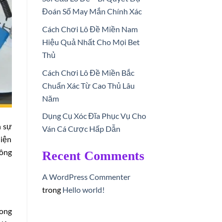
Đoán Số May Mắn Chính Xác
Cách Chơi Lô Đề Miền Nam
Hiệu Quả Nhất Cho Mọi Bet
Thủ
Cách Chơi Lô Đề Miền Bắc
Chuẩn Xác Từ Cao Thủ Lâu
Năm
Dụng Cụ Xóc Đĩa Phục Vụ Cho
n sự
Ván Cá Cược Hấp Dẫn
hiện
ông
Recent Comments
A WordPress Commenter
trong
Hello world!
rong