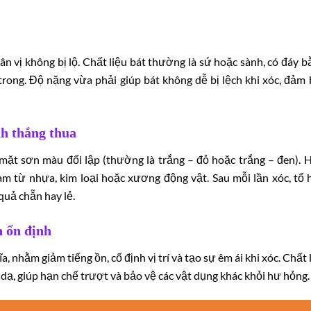
n vị không bị lộ. Chất liệu bát thường là sứ hoặc sành, có đáy b
trong. Độ nặng vừa phải giúp bát không dễ bị lệch khi xóc, đảm
nh thắng thua
 mặt sơn màu đối lập (thường là trắng – đỏ hoặc trắng – đen). 
àm từ nhựa, kim loại hoặc xương động vật. Sau mỗi lần xóc, tổ
quả chẵn hay lẻ.
h ổn định
nhằm giảm tiếng ồn, cố định vị trí và tạo sự êm ái khi xóc. Chất 
dạ, giúp hạn chế trượt và bảo vệ các vật dụng khác khỏi hư hỏng.