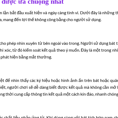
p được ưa chuộng nhất
n lận bắt đầu xuất hiện và ngày càng tinh vi. Dưới đây là những t
ĩa, mang đến lợi thế không công bằng cho người sử dụng.
u cho phép nhìn xuyên từ bên ngoài vào trong. Người sử dụng bát 
khi xóc, từ đó kiểm soát kết quả theo ý muốn. Đây là một trong n
 phát hiện bằng mắt thường.
iệt để nhìn thấy các ký hiệu hoặc hình ảnh ẩn trên bát hoặc quân
biệt, người chơi sẽ dễ dàng biết được kết quả mà không cần mở 
đồng thời cung cấp thông tin kết quả một cách kín đáo, nhanh chóng
c chất liệu phản ứng từ. Khi dùng cùng với bát tích hợp nam c