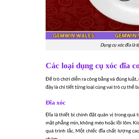
Dụng cụ xóc đĩa là 
Các loại dụng cụ xóc đĩa c
Để trò chơi diễn ra công bằng và đúng luật,
đây là chi tiết từng loại cùng vai trò cụ thể
Đĩa xóc
Đĩa là thiết bị chính đặt quân vị trong quá
mặt phẳng mịn, không méo hoặc lồi lõm. Kíc
quá trình lắc. Một chiếc đĩa chất lượng cao
chạm.