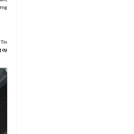
ường
 Tín
 cụ