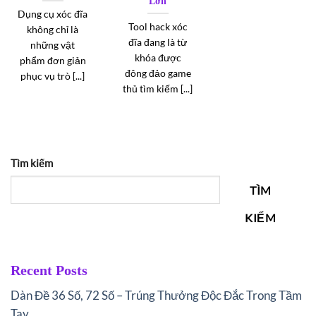
Lớn
Dụng cụ xóc đĩa
Tool hack xóc
không chỉ là
đĩa đang là từ
những vật
khóa được
phẩm đơn giản
đông đảo game
phục vụ trò [...]
thủ tìm kiếm [...]
Tìm kiếm
TÌM
KIẾM
Recent Posts
Dàn Đề 36 Số, 72 Số – Trúng Thưởng Độc Đắc Trong Tầm
Tay