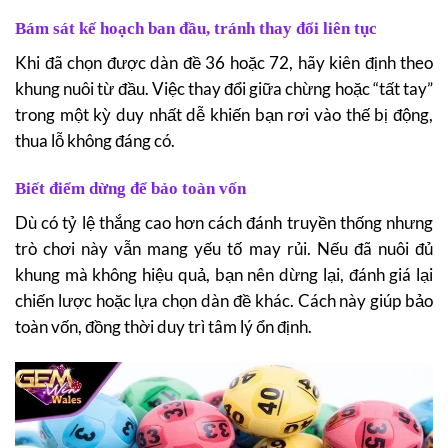
Bám sát kế hoạch ban đầu, tránh thay đổi liên tục
Khi đã chọn được dàn đề 36 hoặc 72, hãy kiên định theo
khung nuôi từ đầu. Việc thay đổi giữa chừng hoặc “tất tay”
trong một kỳ duy nhất dễ khiến bạn rơi vào thế bị động,
thua lỗ không đáng có.
Biết điểm dừng để bảo toàn vốn
Dù có tỷ lệ thắng cao hơn cách đánh truyền thống nhưng
trò chơi này vẫn mang yếu tố may rủi. Nếu đã nuôi đủ
khung mà không hiệu quả, bạn nên dừng lại, đánh giá lại
chiến lược hoặc lựa chọn dàn đề khác. Cách này giúp bảo
toàn vốn, đồng thời duy trì tâm lý ổn định.