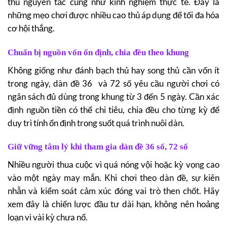
thủ nguyên tắc cũng như kinh nghiệm thực tế. Đây là
những mẹo chơi được nhiều cao thủ áp dụng để tối đa hóa
cơ hội thắng.
Chuẩn bị nguồn vốn ổn định, chia đều theo khung
Không giống như đánh bạch thủ hay song thủ cần vốn ít
trong ngày, dàn đề 36 và 72 số yêu cầu người chơi có
ngân sách đủ dùng trong khung từ 3 đến 5 ngày. Cần xác
định nguồn tiền có thể chi tiêu, chia đều cho từng kỳ để
duy trì tính ổn định trong suốt quá trình nuôi dàn.
Giữ vững tâm lý khi tham gia dàn đề 36 số, 72 số
Nhiều người thua cuộc vì quá nóng vội hoặc kỳ vọng cao
vào một ngày may mắn. Khi chơi theo dàn đề, sự kiên
nhẫn và kiểm soát cảm xúc đóng vai trò then chốt. Hãy
xem đây là chiến lược đầu tư dài hạn, không nên hoảng
loạn vì vài kỳ chưa nổ.