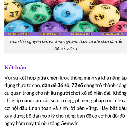
Tuân thủ nguyên tắc và kinh nghiệm thực tế khi chơi dàn đề
36 số, 72 số
Kết luận
Với sự kết hợp giữa chiến lược thông minh và khả năng áp
dụng thực tế cao,
dàn đề 36 số, 72 số
đang trở thành công
cụ quan trọng cho nhiều người chơi xổ số hiện đại. Không
chỉ giúp nâng cao xác suất trúng, phương pháp còn mở ra
cơ hội đầu tư an toàn và sinh lời bền vững. Hãy bắt đầu
xây dựng bộ dàn hợp lý cho riêng bạn để có cơ hội đổi đời
ngay hôm nay tại nền tảng Gemwin.