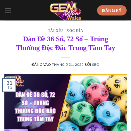
Bỏ
ĐĂNG KÝ
qua
nội
dung
TÀI XỈU - XÓC ĐĨA
Dàn Đề 36 Số, 72 Số – Trúng
Thưởng Độc Đắc Trong Tầm Tay
ĐĂNG VÀO
THÁNG 5 31, 2025
BỞI
SEO
31
Th5