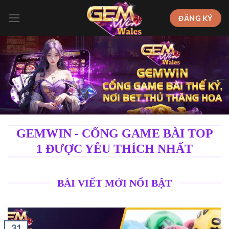
Bỏ
ĐĂNG KÝ
qua
nội
dung
GEMWIN - CỔNG GAME BÀI TOP
1 ĐƯỢC YÊU THÍCH NHẤT
BÀI VIẾT MỚI NỔI BẬT
31