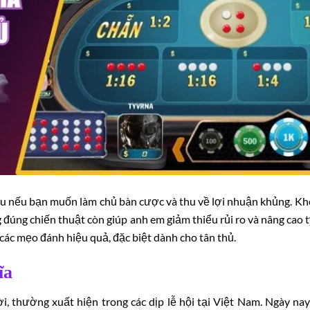
iếu nếu bạn muốn làm chủ bàn cược và thu về lợi nhuận khủng. K
 đúng chiến thuật còn giúp anh em giảm thiểu rủi ro và nâng cao t
 các mẹo đánh hiệu quả, đặc biệt dành cho tân thủ.
ĩa
ời, thường xuất hiện trong các dịp lễ hội tại Việt Nam. Ngày nay