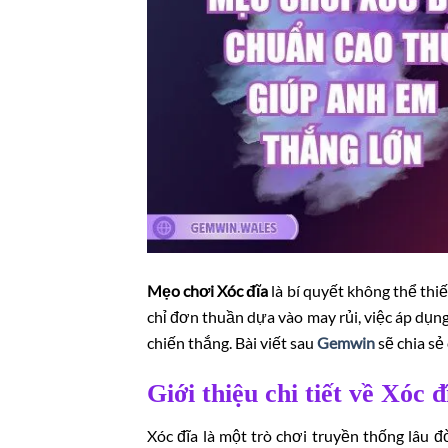
Mẹo chơi Xóc đĩa
là bí quyết không thể th
chỉ đơn thuần dựa vào may rủi, việc áp dụng
chiến thắng. Bài viết sau
Gemwin
sẽ chia sẻ
Giới thiệu chi tiết về Xóc đ
Xóc đĩa là một trò chơi truyền thống lâu đ