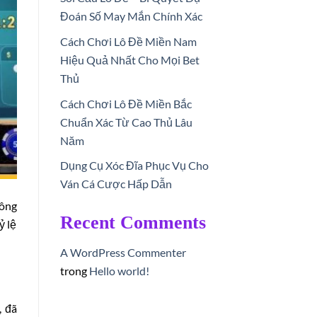
Đoán Số May Mắn Chính Xác
Cách Chơi Lô Đề Miền Nam
Hiệu Quả Nhất Cho Mọi Bet
Thủ
Cách Chơi Lô Đề Miền Bắc
Chuẩn Xác Từ Cao Thủ Lâu
Năm
Dụng Cụ Xóc Đĩa Phục Vụ Cho
Ván Cá Cược Hấp Dẫn
hông
Recent Comments
ỷ lệ
A WordPress Commenter
trong
Hello world!
, đã