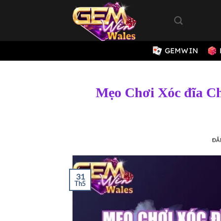
Bỏ
qua
nội
dung
GEMWIN
Mẹo Chơi Xóc đĩa 
ĐĂ
31
Th5