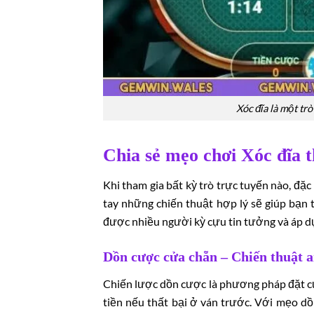
Xóc đĩa là một tr
Chia sẻ mẹo chơi Xóc đĩa 
Khi tham gia bất kỳ trò trực tuyến nào, đặc
tay những chiến thuật hợp lý sẽ giúp bạn 
được nhiều người kỳ cựu tin tưởng và áp d
Dồn cược cửa chẵn – Chiến thuật 
Chiến lược dồn cược là phương pháp đặt cượ
tiền nếu thất bại ở ván trước. Với mẹo dồ