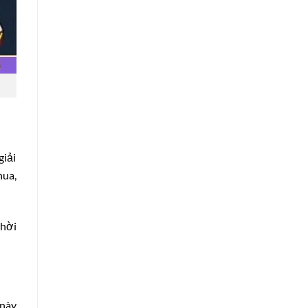
giải
hua,
thời
 này