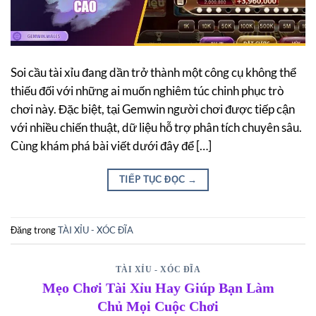
Soi cầu tài xỉu đang dần trở thành một công cụ không thể
thiếu đối với những ai muốn nghiêm túc chinh phục trò
chơi này. Đặc biệt, tại Gemwin người chơi được tiếp cận
với nhiều chiến thuật, dữ liệu hỗ trợ phân tích chuyên sâu.
Cùng khám phá bài viết dưới đây để […]
TIẾP TỤC ĐỌC
→
Đăng trong
TÀI XỈU - XÓC ĐĨA
TÀI XỈU - XÓC ĐĨA
Mẹo Chơi Tài Xỉu Hay Giúp Bạn Làm
Chủ Mọi Cuộc Chơi