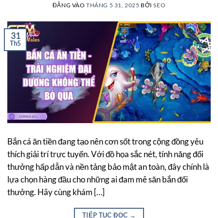
ĐĂNG VÀO
THÁNG 5 31, 2025
BỞI
SEO
31
Th5
Bắn cá ăn tiền đang tạo nên cơn sốt trong cộng đồng yêu
thích giải trí trực tuyến. Với đồ họa sắc nét, tính năng đổi
thưởng hấp dẫn và nền tảng bảo mật an toàn, đây chính là
lựa chọn hàng đầu cho những ai đam mê săn bắn đổi
thưởng. Hãy cùng khám […]
TIẾP TỤC ĐỌC
→