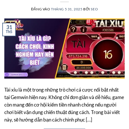
ĐĂNG VÀO
THÁNG 5 31, 2025
BỞI
SEO
31
Th5
Tài xỉu là một trong những trò chơi cá cược nổi bật nhất
tại Gemwin hiện nay. Không chỉ đơn giản và dễ hiểu, game
còn mang đến cơ hội kiếm tiền nhanh chóng nếu người
chơi biết vận dụng chiến thuật đúng cách. Trong bài viết
này, sẽ hướng dẫn bạn cách chinh phục […]