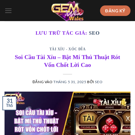
Bỏ
ĐĂNG KÝ
qua
nội
dung
LƯU TRỮ TÁC GIẢ:
SEO
TÀI XỈU - XÓC ĐĨA
Soi Cầu Tài Xỉu – Bật Mí Thủ Thuật Rót
Vốn Chốt Lời Cao
ĐĂNG VÀO
THÁNG 5 31, 2025
BỞI
SEO
31
Th5