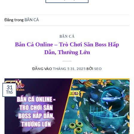
Đăng trong
BẮN CÁ
BẮN CÁ
Bắn Cá Online – Trò Chơi Săn Boss Hấp
Dẫn, Thưởng Lớn
ĐĂNG VÀO
THÁNG 5 31, 2025
BỞI
SEO
31
Th5