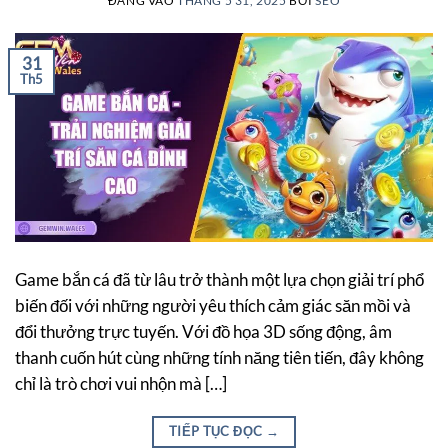
ĐĂNG VÀO
THÁNG 5 31, 2025
BỞI
SEO
31
Th5
Game bắn cá đã từ lâu trở thành một lựa chọn giải trí phổ
biến đối với những người yêu thích cảm giác săn mồi và
đổi thưởng trực tuyến. Với đồ họa 3D sống động, âm
thanh cuốn hút cùng những tính năng tiên tiến, đây không
chỉ là trò chơi vui nhộn mà […]
TIẾP TỤC ĐỌC
→