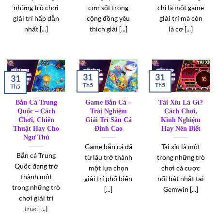
những trò chơi
cơn sốt trong
chỉ là một game
giải trí hấp dẫn
cộng đồng yêu
giải trí mà còn
nhất [...]
thích giải [...]
là cơ [...]
31
31
31
Th5
Th5
Th5
Bắn Cá Trung
Game Bắn Cá –
Tài Xỉu Là Gì?
Quốc – Cách
Trải Nghiệm
Cách Chơi,
Chơi, Chiến
Giải Trí Săn Cá
Kinh Nghiệm
Thuật Hay Cho
Đỉnh Cao
Hay Nên Biết
Ngư Thủ
Game bắn cá đã
Tài xỉu là một
Bắn cá Trung
từ lâu trở thành
trong những trò
Quốc đang trở
một lựa chọn
chơi cá cược
thành một
giải trí phổ biến
nổi bật nhất tại
trong những trò
[...]
Gemwin [...]
chơi giải trí
trực [...]