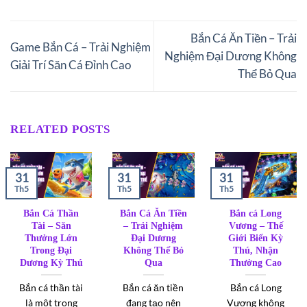
Bắn Cá Ăn Tiền – Trải
Game Bắn Cá – Trải Nghiệm
Nghiệm Đại Dương Không
Giải Trí Săn Cá Đỉnh Cao
Thể Bỏ Qua
RELATED POSTS
31
31
31
Th5
Th5
Th5
Bắn Cá Thần
Bắn Cá Ăn Tiền
Bắn cá Long
Tài – Săn
– Trải Nghiệm
Vương – Thế
Thưởng Lớn
Đại Dương
Giới Biển Kỳ
Trong Đại
Không Thể Bỏ
Thú, Nhận
Dương Kỳ Thú
Qua
Thưởng Cao
Bắn cá thần tài
Bắn cá ăn tiền
Bắn cá Long
là một trong
đang tạo nên
Vương không