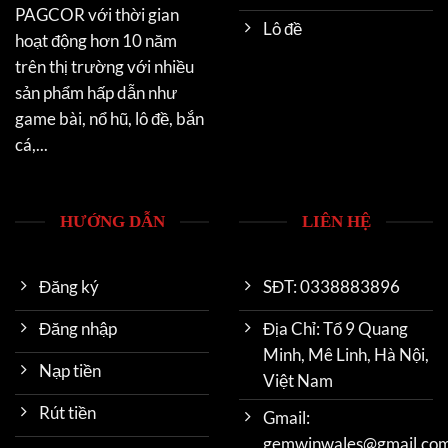
PAGCOR với thời gian
Lô đề
hoạt động hơn 10 năm
trên thị trường với nhiều
sản phẩm hấp dẫn như
game bài, nổ hũ, lô đề, bắn
cá,...
HƯỚNG DẪN
LIÊN HỆ
Đăng ký
SĐT: 0338883896
Đăng nhập
Địa Chỉ: Tổ 9 Quang
Minh, Mê Linh, Hà Nội,
Nạp tiền
Việt Nam
Rút tiền
Gmail:
gemwinwales@gmail.co