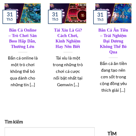
31
31
31
Th5
Th5
Th5
Bắn Cá Online
Tài Xỉu Là Gì?
Bắn Cá Ăn Tiền
– Trò Chơi Săn
Cách Chơi,
– Trải Nghiệm
Boss Hấp Dẫn,
Kinh Nghiệm
Đại Dương
Thưởng Lớn
Hay Nên Biết
Không Thể Bỏ
Qua
Bắn cá online là
Tài xỉu là một
Bắn cá ăn tiền
một trò chơi
trong những trò
đang tạo nên
không thể bỏ
chơi cá cược
cơn sốt trong
qua dành cho
nổi bật nhất tại
cộng đồng yêu
những tín [...]
Gemwin [...]
thích giải [...]
Tìm kiếm
TÌM