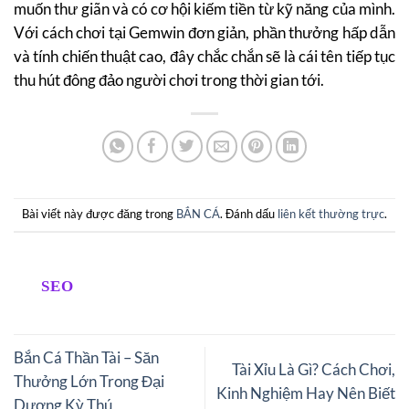
muốn thư giãn và có cơ hội kiếm tiền từ kỹ năng của mình.
Với cách chơi tại Gemwin đơn giản, phần thưởng hấp dẫn
và tính chiến thuật cao, đây chắc chắn sẽ là cái tên tiếp tục
thu hút đông đảo người chơi trong thời gian tới.
Bài viết này được đăng trong
BẮN CÁ
. Đánh dấu
liên kết thường trực
.
SEO
Bắn Cá Thần Tài – Săn
Tài Xỉu Là Gì? Cách Chơi,
Thưởng Lớn Trong Đại
Kinh Nghiệm Hay Nên Biết
Dương Kỳ Thú