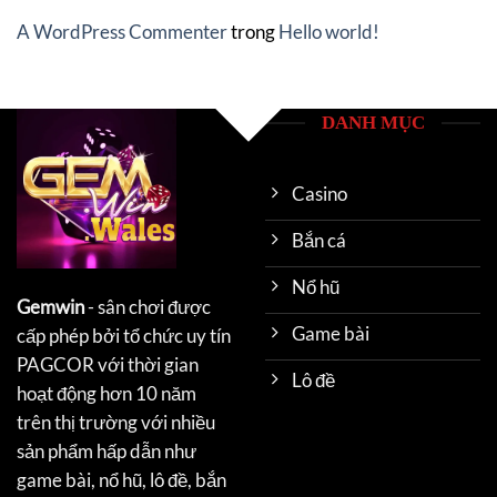
A WordPress Commenter
trong
Hello world!
DANH MỤC
Casino
Bắn cá
Nổ hũ
Gemwin
- sân chơi được
Game bài
cấp phép bởi tổ chức uy tín
PAGCOR với thời gian
Lô đề
hoạt động hơn 10 năm
trên thị trường với nhiều
sản phẩm hấp dẫn như
game bài, nổ hũ, lô đề, bắn