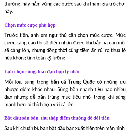
thưởng, hãy nắm vững các bước sau khi tham gia trò chơi
này.
Chọn mức cược phù hợp
Trước tiên, anh em ngư thủ cần chọn mức cược. Mức
cược càng cao thì số điểm nhận được khi bắn hạ con mồi
sẽ càng lớn, nhưng đồng thời cũng tiềm ẩn rủi ro thua lỗ
nếu không tính toán kỹ lưỡng.
Lựa chọn súng, loại đạn hợp lý nhất
Mỗi loại súng trong
bắn cá Trung Quốc
có những ưu
nhược điểm khác nhau. Súng bắn nhanh tiêu hao nhiều
đạn nhưng dễ bắn trúng mục tiêu nhỏ, trong khi súng
mạnh hơn lại thích hợp với cá lớn.
Bắt đầu săn bắn, thu thập điểm thưởng để đổi tiền
Sau khi chuẩn bị, bạn bắt đầu bắn xuất hiện trên màn hình.