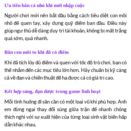
Ưu tiên bắn cá nhỏ khi mới nhập cuộc
Người chơi mới nên bắt đầu bằng cách tiêu diệt con mồi
nhỏ để quen tay, xây dựng quỹ điểm ban đầu. Điều này
giúp ngư thủ dễ dàng duy trì tài khoản, không bị mất trắng
quá sớm, quá nhanh.
Bắn con mồi to khi đã có điểm
Khi đã tích lũy đủ điểm và quen với tốc độ trò chơi, bạn có
thể nhắm đến các mục tiêu lớn hơn. Hãy chuẩn bị kỹ càng
cả về đạn và chiến thuật để hạ được cá có giá trị cao.
Kết hợp súng, đạn dược trong game linh hoạt
Mỗi tình huống đi săn cần có một loại vũ khí phù hợp. Anh
em đừng ngại thay đổi súng giữa trận để nhanh chóng
thích nghi với sự xuất hiện của từng loại sinh vật biển hấp
dẫn khác nhau.