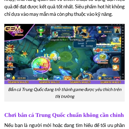
quả để đạt được kết quả tốt nhất. Siêu phẩm hot hit không
chỉ dựa vào may mắn mà còn phụ thuộc vào kỹ năng.
Bắn cá Trung Quốc đang trở thành game được yêu thích trên
thị trường
Chơi bắn cá Trung Quốc chuẩn không cần chỉnh
Nếu bạn là người mới hoặc đang tìm hiểu để tối ưu phần