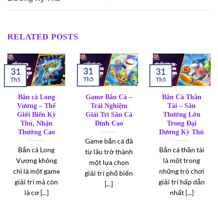
RELATED POSTS
31
31
31
Th5
Th5
Th5
Bắn cá Long
Game Bắn Cá –
Bắn Cá Thần
Vương – Thế
Trải Nghiệm
Tài – Săn
Giới Biển Kỳ
Giải Trí Săn Cá
Thưởng Lớn
Thú, Nhận
Đỉnh Cao
Trong Đại
Thưởng Cao
Dương Kỳ Thú
Game bắn cá đã
Bắn cá Long
Bắn cá thần tài
từ lâu trở thành
Vương không
là một trong
một lựa chọn
chỉ là một game
những trò chơi
giải trí phổ biến
giải trí mà còn
giải trí hấp dẫn
[...]
là cơ [...]
nhất [...]