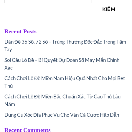
KIẾM
Recent Posts
Dàn Đề 36 Số, 72 Số – Trúng Thưởng Độc Đắc Trong Tầm
Tay
Soi Cầu Lô Đề – Bí Quyết Dự Đoán Số May Mắn Chính
Xác
Cách Chơi Lô Đề Miền Nam Hiệu Quả Nhất Cho Mọi Bet
Thủ
Cách Chơi Lô Đề Miền Bắc Chuẩn Xác Từ Cao Thủ Lâu
Năm
Dụng Cụ Xóc Đĩa Phục Vụ Cho Ván Cá Cược Hấp Dẫn
Recent Comments